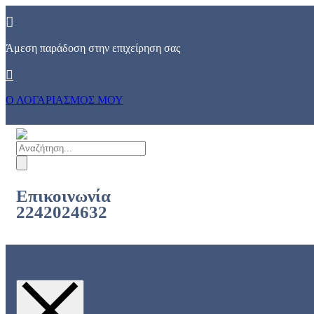
Skip
to
content
Άμεση παράδοση στην επιχείρηση σας
Ο ΛΟΓΑΡΙΑΣΜΟΣ ΜΟΥ
Products
search
Επικοινωνία
2242024632