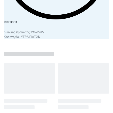
IN STOCK
2157226Α
Κατηγορία:
ΥΓΡΑ ΠΙΑΤΩΝ