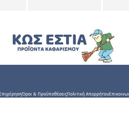
Επιχείρηση
Όροι & Προϋποθέσεις
Πολιτική Απορρήτου
Επικοινω
© Kosestia.gr 2024. All rights reserved.