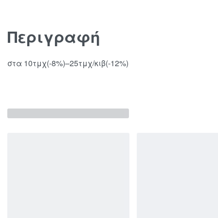
Περιγραφή
στα 10τμχ(-8%)–25τμχ/κιβ(-12%)