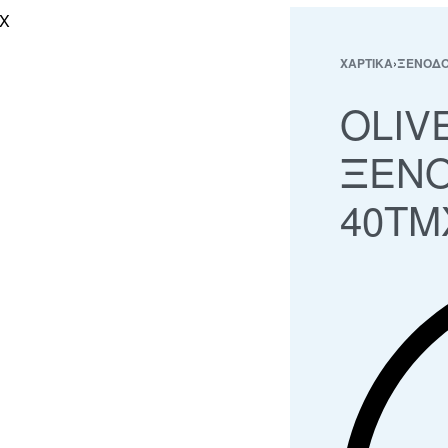
ΧΑΡΤΙΚΑ
›
ΞΕΝΟΔΟ
OLIV
ΞΕΝΟ
40ΤΜ