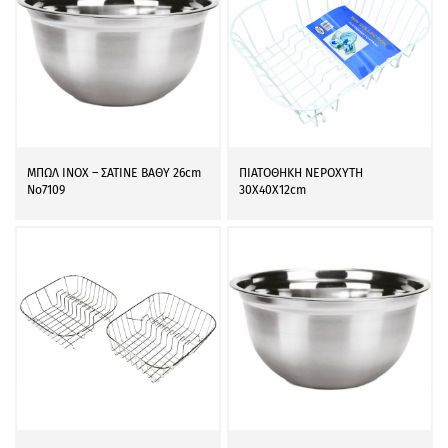
ΜΠΩΛ INOX – ΣΑΤΙΝΕ ΒΑΘΥ 26cm
ΠΙΑΤΟΘΗΚΗ ΝΕΡΟΧΥΤΗ
Νο7109
30Χ40Χ12cm