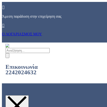
Skip
to
content
Άμεση παράδοση στην επιχείρηση σας
Ο ΛΟΓΑΡΙΑΣΜΟΣ ΜΟΥ
Products
search
Επικοινωνία
2242024632