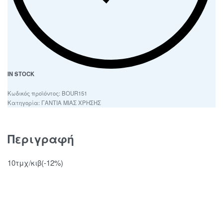
IN STOCK
BOUR151
Κατηγορία:
ΓΑΝΤΙΑ ΜΙΑΣ ΧΡΗΣΗΣ
Περιγραφή
10τμχ/κιβ(-12%)