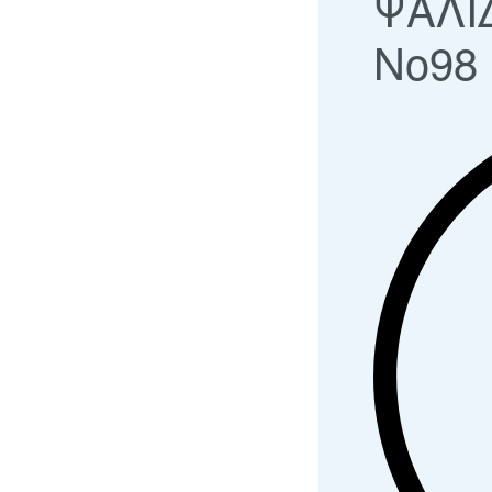
ΨΑΛΙ
Νο98