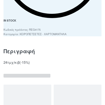
IN STOCK
REG4175
Κατηγορία:
ΧΕΙΡΟΠΕΤΣΕΤΕΣ - ΧΑΡΤΟΜΑΝΤΗΛΑ
Περιγραφή
24τμχ/κιβ(-15%)