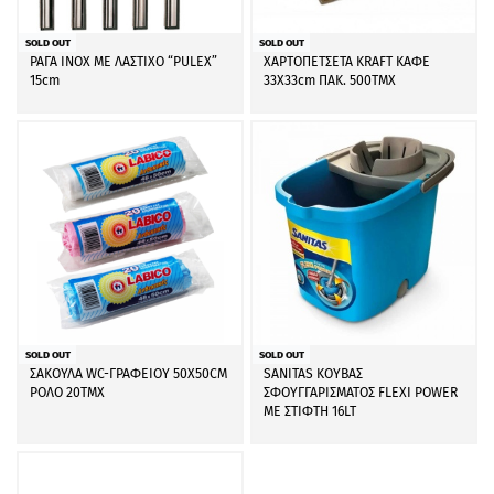
SOLD OUT
SOLD OUT
ΡΑΓΑ INOX ΜΕ ΛΑΣΤΙΧΟ “PULEX”
ΧΑΡΤΟΠΕΤΣΕΤΑ KRAFT ΚΑΦΕ
15cm
33Χ33cm ΠΑΚ. 500ΤΜΧ
SOLD OUT
SOLD OUT
ΣΑΚΟΥΛΑ WC-ΓΡΑΦΕΙΟΥ 50Χ50CM
SANITAS ΚΟΥΒΑΣ
ΡΟΛΟ 20ΤΜΧ
ΣΦΟΥΓΓΑΡΙΣΜΑΤΟΣ FLEXI POWER
ΜΕ ΣΤΙΦΤΗ 16LT