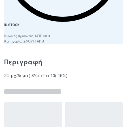
IN STOCK
ΜΠΣ30001
Κατηγορία:
ΣΦΟΥΓΓΑΡΙΑ
Περιγραφή
24τμχ/δεμα(-8%)–στα 10(-15%)