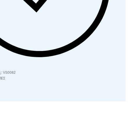
VS0082
ΠΕΣ