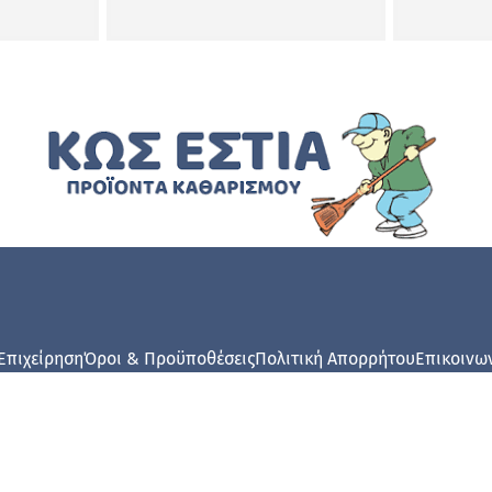
Επιχείρηση
Όροι & Προϋποθέσεις
Πολιτική Απορρήτου
Επικοινω
© Kosestia.gr 2024. All rights reserved.