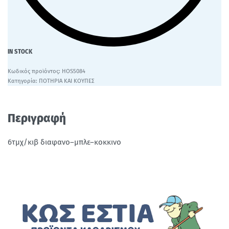
IN STOCK
HOS5084
Κατηγορία:
ΠΟΤΗΡΙΑ ΚΑΙ ΚΟΥΠΕΣ
Περιγραφή
6τμχ/κιβ διαφανο–μπλε–κοκκινο