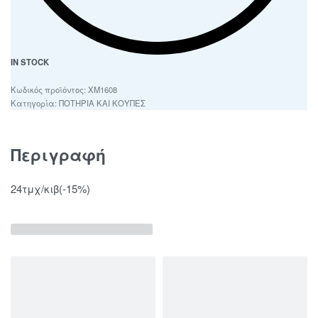
IN STOCK
ΧΜ1608
Κατηγορία:
ΠΟΤΗΡΙΑ ΚΑΙ ΚΟΥΠΕΣ
Περιγραφή
24τμχ/κιβ(-15%)