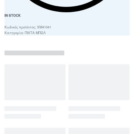
IN STOCK
ΧΜ41041
Κατηγορία:
ΠΙΑΤΑ-ΜΠΩΛ