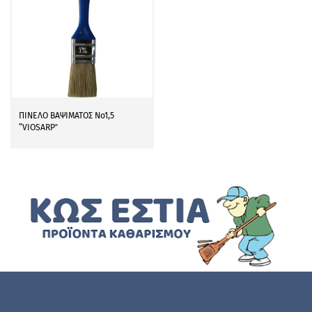
ΠΙΝΕΛΟ ΒΑΨΙΜΑΤΟΣ Νο1,5
”VIOSARP΄΄