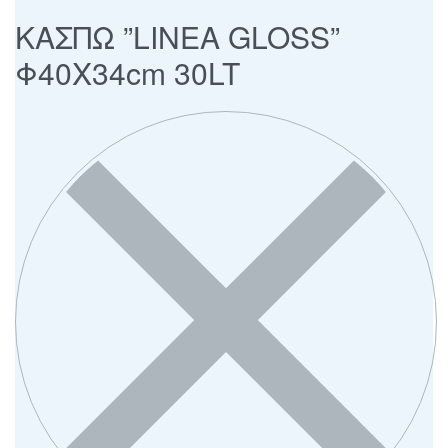
ΚΑΣΠΩ ”LINEA GLOSS”
Φ40Χ34cm 30LT