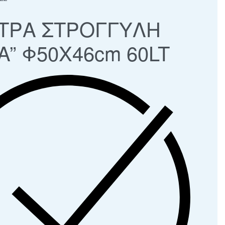
ΤΡΑ ΣΤΡΟΓΓΥΛΗ
A” Φ50Χ46cm 60LT