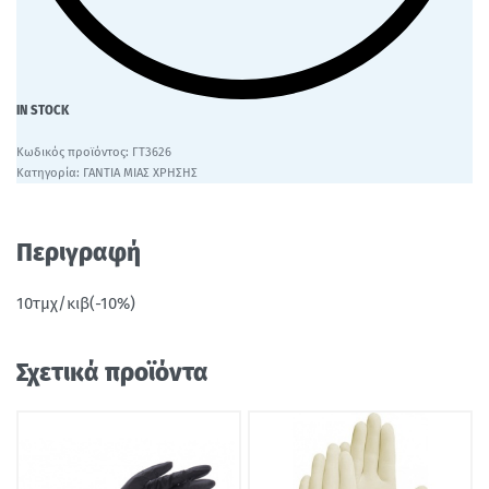
IN STOCK
ΓΤ3626
Κατηγορία:
ΓΑΝΤΙΑ ΜΙΑΣ ΧΡΗΣΗΣ
Περιγραφή
10τμχ/κιβ(-10%)
Σχετικά προϊόντα