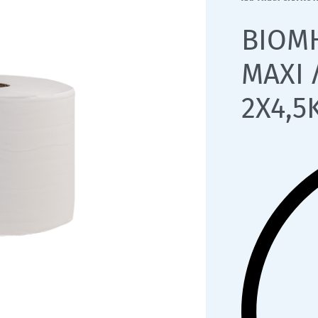
ΒΙΟΜ
ΜΑΧΙ
2Χ4,5