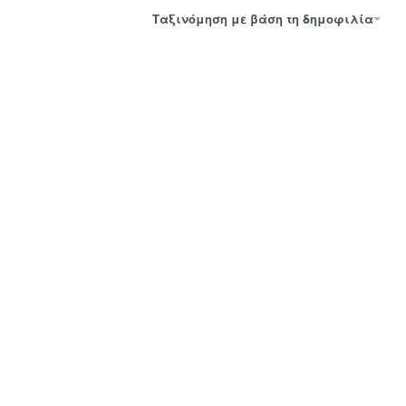
Ταξινόμηση με βάση τη δημοφιλία
ΚΟΥΤΙ
ΚΟΥΤΙ
NOODLES ΓΙΑ
NOODLES ΓΙΑ
ΚΙΝΕΖΙΚΟ
ΚΙΝΕΖΙΚΟ
KRAFT 32oz
KRAFT 26oz
ΔΕΣΜ.25ΤΜΧ
ΔΕΣΜ.50ΤΜΧ