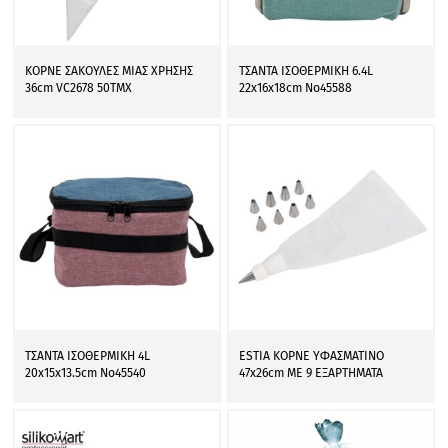
ΚΟΡΝΕ ΣΑΚΟΥΛΕΣ ΜΙΑΣ ΧΡΗΣΗΣ
ΤΣΑΝΤΑ ΙΣΟΘΕΡΜΙΚΗ 6.4L
36cm VC2678 50ΤΜΧ
22x16x18cm No45588
ΤΣΑΝΤΑ ΙΣΟΘΕΡΜΙΚΗ 4L
ESTIA ΚΟΡΝΕ ΥΦΑΣΜΑΤΙΝΟ
20x15x13.5cm No45540
47x26cm ΜΕ 9 ΕΞΑΡΤΗΜΑΤΑ