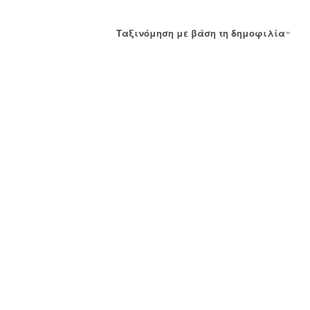
Ταξινόμηση με βάση τη δημοφιλία
ΥΑΛΟΚΑΘΑΡΙΣ
ΥΑΛΟΚΑΘΑΡΙΣ
ΤΗΡΑΣ
ΤΗΡΑΣ
ΑΛΟΥΜ.ΜΕ
ΑΛΟΥΜΙΝΙΟΥ
ΣΦΟΥΓΓΑΡΙ
32cm
Νο308 30cm
Νο1106056